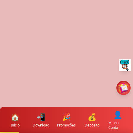
👤
🏠
📲
🎉
💰
Minha
Início
Download
Promoções
Depósito
Conta